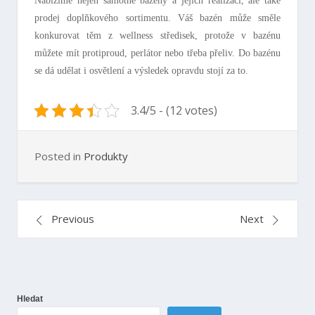
Nabízíme nejen samotné bazény a jejich realizaci, ale také
prodej doplňkového sortimentu. Váš bazén může směle
konkurovat těm z wellness středisek, protože v bazénu
můžete mít protiproud, perlátor nebo třeba přeliv. Do bazénu
se dá udělat i osvětlení a výsledek opravdu stojí za to.
3.4/5 - (12 votes)
Posted in
Produkty
Navigace
Previous
Next
pro
příspěvek
Hledat