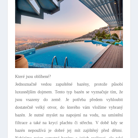
Které jsou oblíbené?
Jednoznačně vedou zapuštěné bazény, protože působí
luxusnějším dojmem. Tento typ bazén se vyznačuje tím, že
jsou vsazeny do země. Je potřeba předem vyhloubit
dostatečně velký otvor, do kterého vám vložíme vybraný
bazén. Je nutné myslet na napojení na vodu, na umístění
filtrace a také na krycí plachtu či střechu. V době kdy se
bazén nepoužívá je dobré jej mít zajištěný před dětmi.