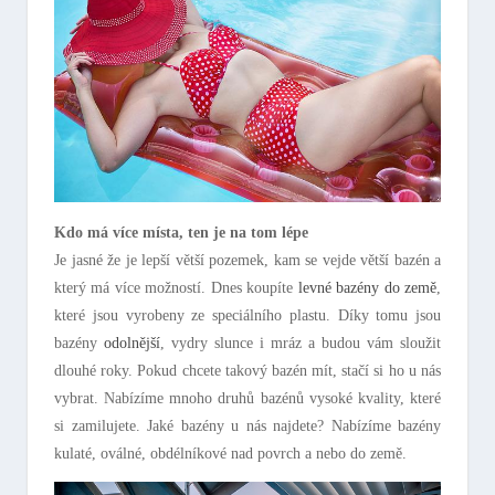
Kdo má více místa, ten je na tom lépe
Je jasné že je lepší větší pozemek, kam se vejde větší bazén a
který má více možností. Dnes koupíte
levné bazény do země
,
které jsou vyrobeny ze speciálního plastu. Díky tomu jsou
bazény
odolnější
, vydry slunce i mráz a budou vám sloužit
dlouhé roky. Pokud chcete takový bazén mít, stačí si ho u nás
vybrat. Nabízíme mnoho druhů bazénů vysoké kvality, které
si zamilujete. Jaké bazény u nás najdete? Nabízíme bazény
kulaté, oválné, obdélníkové nad povrch a nebo do země.