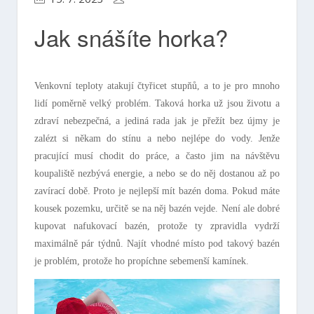
Jak snášíte horka?
Venkovní teploty atakují čtyřicet stupňů, a to je pro mnoho
lidí poměrně velký problém. Taková horka už jsou životu a
zdraví nebezpečná, a jediná rada jak je přežít bez újmy je
zalézt si někam do stínu a nebo nejlépe do vody. Jenže
pracující musí chodit do práce, a často jim na návštěvu
koupaliště nezbývá energie, a nebo se do něj dostanou až po
zavírací době. Proto je nejlepší mít bazén doma. Pokud máte
kousek pozemku, určitě se na něj bazén vejde. Není ale dobré
kupovat nafukovací bazén, protože ty zpravidla vydrží
maximálně pár týdnů. Najít vhodné místo pod takový bazén
je problém, protože ho propíchne sebemenší kamínek.