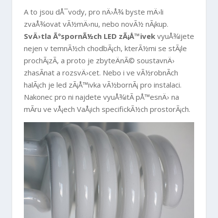
A to jsou dÅ¯vody, pro nÄ›Å¾ byste mÄ›li
zvaÅ¾ovat vÃ½mÄ›nu, nebo novÃ½ nÃ¡kup.
SvÄ›tla ÃºspornÃ½ch LED zÃ¡Å™ivek
vyuÅ¾ijete
nejen v temnÃ½ch chodbÃ¡ch, kterÃ½mi se stÃ¡le
prochÃ¡zÃ­, a proto je zbyteÄnÃ© soustavnÄ›
zhasÃ­nat a rozsvÄ›cet. Nebo i ve vÃ½robnÃ­ch
halÃ¡ch je led zÃ¡Å™ivka vÃ½bornÃ¡ pro instalaci.
Nakonec pro ni najdete vyuÅ¾itÃ­ pÅ™esnÄ› na
mÃ­ru ve vÅ¡ech VaÅ¡ich specifickÃ½ch prostorÃ¡ch.