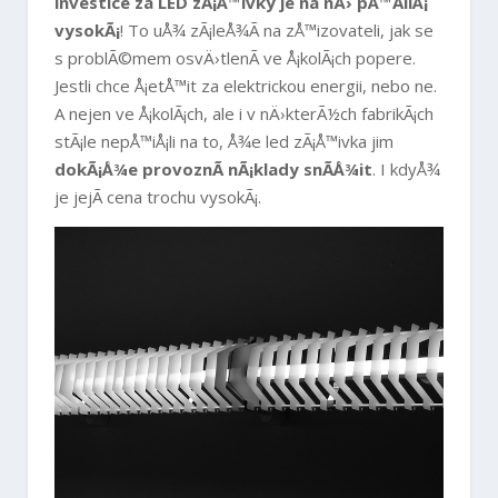
investice za LED zÃ¡Å™ivky je na nÄ› pÅ™Ã­liÅ¡
vysokÃ¡
! To uÅ¾ zÃ¡leÅ¾Ã­ na zÅ™izovateli, jak se
s problÃ©mem osvÄ›tlenÃ­ ve Å¡kolÃ¡ch popere.
Jestli chce Å¡etÅ™it za elektrickou energii, nebo ne.
A nejen ve Å¡kolÃ¡ch, ale i v nÄ›kterÃ½ch fabrikÃ¡ch
stÃ¡le nepÅ™iÅ¡li na to, Å¾e
led zÃ¡Å™ivka
jim
dokÃ¡Å¾e provoznÃ­ nÃ¡klady snÃ­Å¾it
. I kdyÅ¾
je jejÃ­ cena trochu vysokÃ¡.