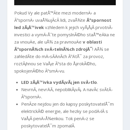
Pokud Vy ale patÅ™Ã­te mezi modernÄ› a
ÃºspornÄ› uvaÅ¾ujÃ­cÃ­ lidi, zvaÅ¾te
Ãºspornost
led zÃ¡Å™ivek
vzhledem k jejich vyÅ¡Å¡Ã­ prvotnÃ­
investici a vymÄ›Åˆte pomyslnÃ©ho staÅ™eÄka ne
za vnouÄe, ale uÅ¾ za pravnouÄe
v oblasti
ÃºspornÃ½ch svÄ›telnÃ½ch zdrojÅ¯
! AÅ¾ se
zahledÃ­te do mÄ›sÃ­ÄnÃ­ch ÃºÄtÅ¯ za provoz,
roztÃ¡hnou se VaÅ¡e Ãºsta do Å¡irokÃ©ho,
spokojenÃ©ho ÃºsmÄ›vu.
LED zÃ¡Å™ivka vydÃ¡vÃ¡ jen svÄ›tlo
.
NevrnÃ­, nevrÄÃ­, nepoblikÃ¡vÃ¡. A navÃ­c svÃ­tÃ­
ÃºspornÄ›.
PenÃ­ze nejdou jen do kapsy poskytovatelÅ¯m
elektrickÃ© energie, ale hezky se podÄ›lÃ­ s
VaÅ¡Ã­ penÄ›Å¾enkou. Tok penÄ›z se
poskytovatelÅ¯m zpomalÃ­.