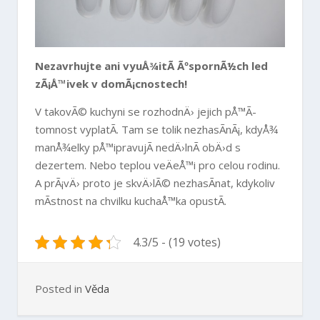
Nezavrhujte ani vyuÅ¾itÃ­ ÃºspornÃ½ch led
zÃ¡Å™ivek v domÃ¡cnostech!
V takovÃ© kuchyni se rozhodnÄ› jejich pÅ™Ã­
tomnost vyplatÃ­. Tam se tolik nezhasÃ­nÃ¡, kdyÅ¾
manÅ¾elky pÅ™ipravujÃ­ nedÄ›lnÃ­ obÄ›d s
dezertem. Nebo teplou veÄeÅ™i pro celou rodinu.
A prÃ¡vÄ› proto je skvÄ›lÃ© nezhasÃ­nat, kdykoliv
mÃ­stnost na chvilku kuchaÅ™ka opustÃ­.
4.3/5 - (19 votes)
Posted in
Věda