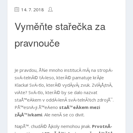
14. 7. 2018
Vyměňte stařečka za
pravnouče
Je pravdou, Å¾e mnoho institucÃ­ mÃ¡ na stropÄ›
svÄ›telnÃ© tÄ›leso, kterÃ© pamatuje krÃ¡le
Klacka! SvÄ›tlo, kterÃ© vydÃ¡vÃ¡ zvuk. ZvlÃ¡Å¡tnÃ­,
viÄte? SvÄ›tlo, kterÃ© by se dalo nazvat
staÅ™eÄkem v oddÄ›lenÃ­ svÄ›telnÃ½ch zdrojÅ¯.
PÅ™esnÄ›ji Å™eÄeno
staÅ™eÄkem mezi
zÃ¡Å™ivkami
. Ale nenÃ­ se co divit.
NapÅ™. chudÃ© Å¡koly nemohou jinak.
PrvotnÃ­