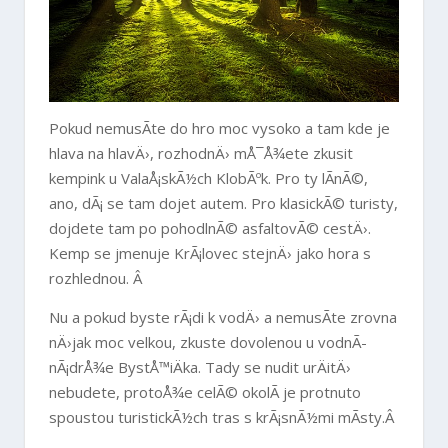
Pokud nemusÃ­te do hro moc vysoko a tam kde je
hlava na hlavÄ›, rozhodnÄ› mÅ¯Å¾ete zkusit
kempink u ValaÅ¡skÃ½ch KlobÃºk. Pro ty lÃ­nÃ©,
ano, dÃ¡ se tam dojet autem. Pro klasickÃ© turisty,
dojdete tam po pohodlnÃ© asfaltovÃ© cestÄ›.
Kemp se jmenuje KrÃ¡lovec stejnÄ› jako hora s
rozhlednou. Â
Nu a pokud byste rÃ¡di k vodÄ› a nemusÃ­te zrovna
nÄ›jak moc velkou, zkuste dovolenou u vodnÃ­
nÃ¡drÅ¾e BystÅ™iÄka. Tady se nudit urÄitÄ›
nebudete, protoÅ¾e celÃ© okolÃ­ je protnuto
spoustou turistickÃ½ch tras s krÃ¡snÃ½mi mÃ­sty.Â