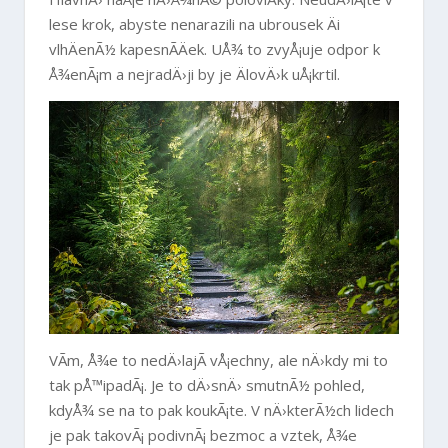
lese krok, abyste nenarazili na ubrousek Äi
vlhÄenÃ½ kapesnÃ­Äek. UÅ¾ to zvyÅ¡uje odpor k
Å¾enÃ¡m a nejradÄ›ji by je ÄlovÄ›k uÅ¡krtil.
VÃ­m, Å¾e to nedÄ›lajÃ­ vÅ¡echny, ale nÄ›kdy mi to
tak pÅ™ipadÃ¡. Je to dÄ›snÄ› smutnÃ½ pohled,
kdyÅ¾ se na to pak koukÃ¡te. V nÄ›kterÃ½ch lidech
je pak takovÃ¡ podivnÃ¡ bezmoc a vztek, Å¾e