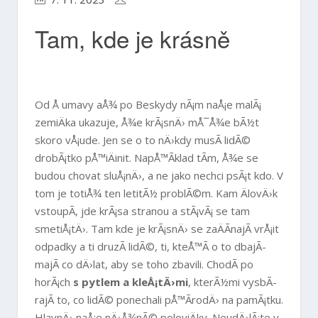
Tam, kde je krásně
Od Å umavy aÅ¾ po Beskydy nÃ¡m naÅ¡e malÃ¡
zemiÄka ukazuje, Å¾e krÃ¡snÄ› mÅ¯Å¾e bÃ½t
skoro vÅ¡ude. Jen se o to nÄ›kdy musÃ­ lidÃ©
drobÃ¡tko pÅ™iÄinit. NapÅ™Ã­klad tÃ­m, Å¾e se
budou chovat sluÅ¡nÄ›, a ne jako nechci psÃ¡t kdo. V
tom je totiÅ¾ ten letitÃ½ problÃ©m. Kam ÄlovÄ›k
vstoupÃ­, jde krÃ¡sa stranou a stÃ¡vÃ¡ se tam
smetiÅ¡tÄ›. Tam kde je krÃ¡snÄ› se zaÄÃ­najÃ­ vrÅ¡it
odpadky a ti druzÃ­ lidÃ©, ti, kteÅ™Ã­ o to dbajÃ­
majÃ­ co dÄ›lat, aby se toho zbavili. ChodÃ­ po
horÃ¡ch
s pytlem a kleÅ¡tÄ›mi
, kterÃ½mi vysbÃ­
rajÃ­ to, co lidÃ© ponechali pÅ™Ã­rodÄ› na pamÃ¡tku.
HlavnÄ› naÅ¡e nÄ›Å¾nÃ© poloviÄky. NeudÄ›lÃ¡te v