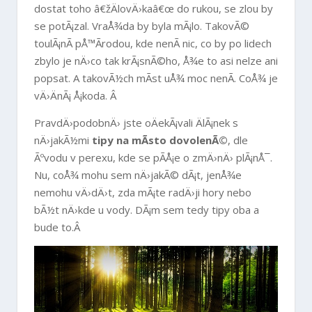
dostat toho â€žÄlovÄ›kaâ€œ do rukou, se zlou by
se potÃ¡zal. VraÅ¾da by byla mÃ¡lo. TakovÃ©
toulÃ¡nÃ­ pÅ™Ã­rodou, kde nenÃ­ nic, co by po lidech
zbylo je nÄ›co tak krÃ¡snÃ©ho, Å¾e to asi nelze ani
popsat. A takovÃ½ch mÃ­st uÅ¾ moc nenÃ­. CoÅ¾ je
vÄ›ÄnÃ¡ Å¡koda. Â
PravdÄ›podobnÄ› jste oÄekÃ¡vali ÄlÃ¡nek s
nÄ›jakÃ½mi
tipy na mÃ­sto dovolenÃ©
, dle
Ãºvodu v perexu, kde se pÃ­Å¡e o zmÄ›nÄ› plÃ¡nÅ¯.
Nu, coÅ¾ mohu sem nÄ›jakÃ© dÃ¡t, jenÅ¾e
nemohu vÄ›dÄ›t, zda mÃ¡te radÄ›ji hory nebo
bÃ½t nÄ›kde u vody. DÃ¡m sem tedy tipy oba a
bude to.Â