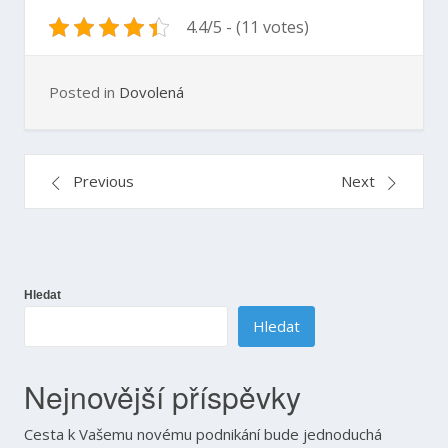
4.4/5 - (11 votes)
Posted in
Dovolená
Navigace
Previous
Next
pro
příspěvek
Hledat
Hledat
Nejnovější příspěvky
Cesta k Vašemu novému podnikání bude jednoduchá