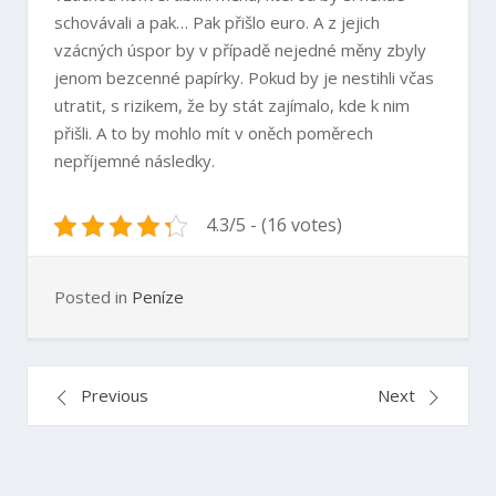
schovávali a pak…
Pak přišlo euro. A z jejich
vzácných úspor by v případě nejedné měny zbyly
jenom bezcenné papírky. Pokud by je nestihli včas
utratit, s rizikem, že by stát zajímalo, kde k nim
přišli. A to by mohlo mít v oněch poměrech
nepříjemné následky.
4.3/5 - (16 votes)
Posted in
Peníze
Navigace
Previous
Next
pro