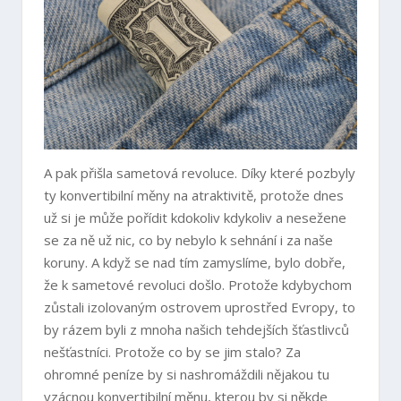
A pak přišla sametová revoluce. Díky které pozbyly
ty konvertibilní měny na atraktivitě, protože dnes
už si je může pořídit kdokoliv kdykoliv a nesežene
se za ně už nic, co by nebylo k sehnání i za naše
koruny. A když se nad tím zamyslíme, bylo dobře,
že k sametové revoluci došlo. Protože kdybychom
zůstali izolovaným ostrovem uprostřed Evropy, to
by rázem byli z mnoha našich tehdejších šťastlivců
nešťastníci. Protože co by se jim stalo?
Za
ohromné peníze by si nashromáždili nějakou tu
vzácnou konvertibilní měnu, kterou by si někde