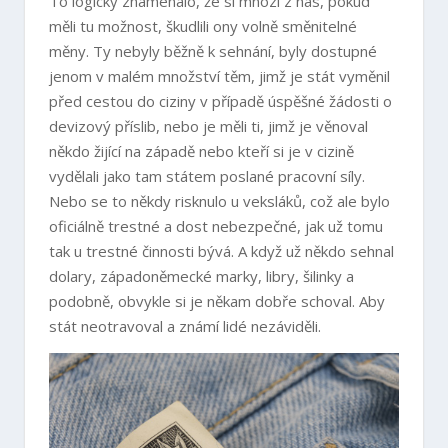
To logicky znamenalo, že si mnozí z nás, pokud
měli tu možnost, škudlili ony volně směnitelné
měny. Ty nebyly běžně k sehnání, byly dostupné
jenom v malém množství těm, jimž je stát vyměnil
před cestou do ciziny v případě úspěšné žádosti o
devizový příslib, nebo je měli ti, jimž je věnoval
někdo žijící na západě nebo kteří si je v cizině
vydělali jako tam státem poslané pracovní síly.
Nebo se to někdy risknulo u veksláků, což ale bylo
oficiálně trestné a dost nebezpečné, jak už tomu
tak u trestné činnosti bývá. A když už někdo sehnal
dolary, západoněmecké marky, libry, šilinky a
podobně, obvykle si je někam dobře schoval. Aby
stát neotravoval a známí lidé nezáviděli.