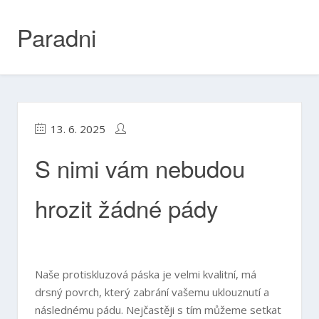
Skip
to
Paradni
content
13. 6. 2025
S nimi vám nebudou
hrozit žádné pády
Naše
protiskluzová páska
je velmi kvalitní, má
drsný povrch, který zabrání vašemu uklouznutí a
následnému pádu. Nejčastěji s tím můžeme setkat