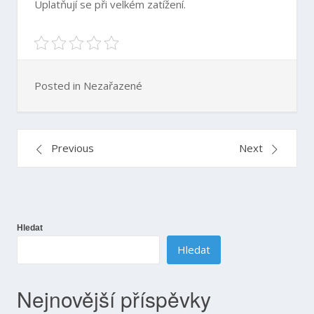
Uplatňují se při velkém zatížení.
Posted in Nezařazené
Navigace
Previous
Next
pro
příspěvek
Hledat
Hledat
Nejnovější příspěvky