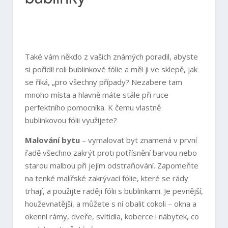
Také vám někdo z vašich známých poradil, abyste
si pořídil roli bublinkové fólie a měl ji ve sklepě, jak
se říká, „pro všechny případy? Nezabere tam
mnoho místa a hlavně máte stále při ruce
perfektního pomocníka. K čemu vlastně
bublinkovou fólii využijete?
Malování bytu
– vymalovat byt znamená v první
řadě všechno zakrýt proti potřísnění barvou nebo
starou malbou při jejím odstraňování. Zapomeňte
na tenké malířské zakrývací fólie, které se rády
trhají, a použijte raději fólii s bublinkami. Je pevnější,
houževnatější, a můžete s ní obalit cokoli – okna a
okenní rámy, dveře, svítidla, koberce i nábytek, co