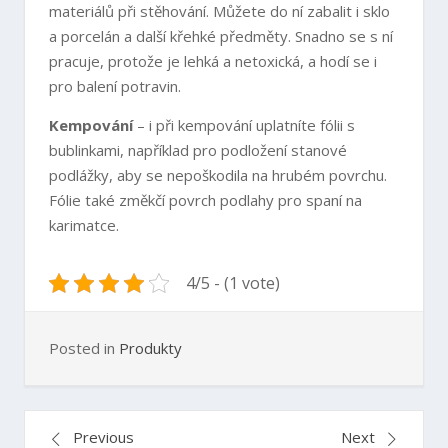
materiálů při stěhování. Můžete do ní zabalit i sklo
a porcelán a další křehké předměty. Snadno se s ní
pracuje, protože je lehká a netoxická, a hodí se i
pro balení potravin.
Kempování
– i při kempování uplatníte fólii s
bublinkami, například pro podložení stanové
podlážky, aby se nepoškodila na hrubém povrchu.
Fólie také změkčí povrch podlahy pro spaní na
karimatce.
4/5 - (1 vote)
Posted in
Produkty
Navigace
Previous
Next