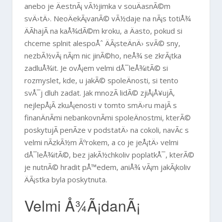
anebo je ÄestnÃ¡ vÃ½jimka v souÄasnÃ©m
svÄ›tÄ›. NeoÄekÃ¡vanÃ© vÃ½daje na nÃ¡s totiÅ¾
ÄÃ­hajÃ­ na kaÅ¾dÃ©m kroku, a Äasto, pokud si
chceme splnit alespoÅˆ ÄÃ¡steÄnÄ› svÃ© sny,
nezbÃ½vÃ¡ nÃ¡m nic jinÃ©ho, neÅ¾ se zkrÃ¡tka
zadluÅ¾it. Je ovÅ¡em velmi dÅ¯leÅ¾itÃ© si
rozmyslet, kde, u jakÃ© spoleÄnosti, si tento
svÅ¯j dluh zadat. Jak mnozÃ­ lidÃ© zjiÅ¡Å¥ujÃ­,
nejlepÅ¡Ã­ zkuÅ¡enosti v tomto smÄ›ru majÃ­ s
finanÄnÃ­mi nebankovnÃ­mi spoleÄnostmi, kterÃ©
poskytujÃ­ penÃ­ze v podstatÄ› na cokoli, navÃ­c s
velmi nÃ­zkÃ½m Ãºrokem, a co je jeÅ¡tÄ› velmi
dÅ¯leÅ¾itÃ©, bez jakÃ½chkoliv poplatkÅ¯, kterÃ©
je nutnÃ© hradit pÅ™edem, aniÅ¾ vÃ¡m jakÃ¡koliv
ÄÃ¡stka byla poskytnuta.
Velmi Å¾Ã¡danÃ¡