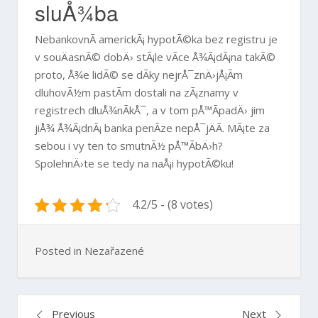
sluÅ¾ba
NebankovnÃ­
americkÃ¡ hypotÃ©ka
bez registru je
v souÄasnÃ© dobÄ› stÃ¡le vÃ­ce Å¾Ã¡dÃ¡na takÃ©
proto, Å¾e lidÃ© se dÃ­ky nejrÅ¯znÄ›jÅ¡Ã­m
dluhovÃ½m pastÃ­m dostali na zÃ¡znamy v
registrech dluÅ¾nÃ­kÅ¯, a v tom pÅ™Ã­padÄ› jim
jiÅ¾ Å¾Ã¡dnÃ¡ banka penÃ­ze nepÅ¯jÄÃ­. MÃ¡te za
sebou i vy ten to smutnÃ½ pÅ™Ã­bÄ›h?
SpolehnÄ›te se tedy na naÅ¡i hypotÃ©ku!
4.2/5 - (8 votes)
Posted in Nezařazené
Navigace
Previous
Next