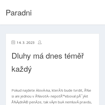
Skip
to
Paradni
content
14. 3. 2023
Dluhy má dnes téměř
každý
Pokud najdete ÄlovÄ›ka, kterÃ½ bude tvrdit, Å¾e
si ani jednou v Å¾ivotÄ› nepotÅ™eboval pÅ¯jÄit
Å¾Ã¡dnÃ© penÃ­ze, tak vÃ¡m buÄ nemluvÃ­ pravdu,